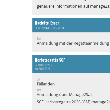
genauere Informationen auf manage2sa
Raclette-Essen
Sa 12.09.2026 17:30 - 22:00
Text
Anmeldung mit der Regattaanmeldung au
Herbstregatta SCF
So 20.09.2026 -
Mo 21.09.2026
Ort
Fällanden
Text
Anmeldung über Manage2Sail:
SCF Herbstregatta 2026 (GM) manage2s