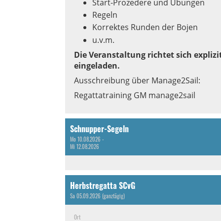
Start-Prozedere und Übungen
Regeln
Korrektes Runden der Bojen
u.v.m.
Die Veranstaltung richtet sich expliz
eingeladen.
Ausschreibung über Manage2Sail:
Regattatraining GM manage2sail
Schnupper-Segeln
Mo 10.08.2026 -
Mi 12.08.2026
Herbstregatta SCvG
Sa 05.09.2026 (ganztägig)
Ort