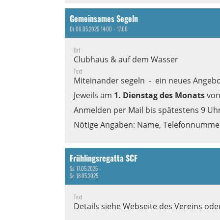
Gemeinsames Segeln
Di 06.05.2025 14:00 - 17:00
Ort
Clubhaus & auf dem Wasser
Text
Miteinander
segeln -
ein neues Angebo
Jeweils am
1. Dienstag des Monats
von
Anmelden per Mail bis spätestens 9 U
Nötige Angaben: Name, Telefonnummer, 
Frühlingsregatta SCF
Sa 17.05.2025 -
So 18.05.2025
Text
Details siehe Webseite des Vereins od